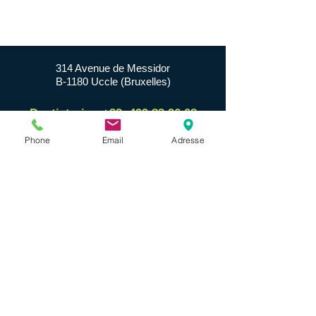
314 Avenue de Messidor
B-1180 Uccle (Bruxelles)
Dentisterie : +32
499 83 96 08
Stomatologie-Implantologie :
+32 475
Phone
Email
Adresse
56 33 89
E-mail :
dricot.roland@gmail.com
Heures d'ouverture :
Du lundi au vendredi de 9 h à 18 h Sur
rendez-vous​